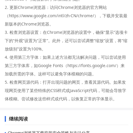
2. 更新Chrome浏览器：访问Chrome浏览器的官方网站
（https://www.google.com/intl/zh-CN/chrome/），下载并安装最
新版本的Chrome浏览器。
3. 检查浏览器设置：在Chrome浏览器的设置中，确保“显示”选项卡
下的“外观”设置为“正常”。此外，还可以尝试调整“缩放”设置，将“缩
放级别”设置为100%。
4. 使用第三方字体：如果上述方法都无法解决问题，可以尝试使用
第三方字体库，如Google Fonts（https://fonts.google.com/）来
加载所需的字体。这样可以避免字体模糊的问题。
5. 检查网页源代码：打开出现问题的网页，查看其源代码。如果发
现网页使用了某些特殊的CSS样式或JavaScript代码，可能会导致字
体模糊。尝试修改这些样式或代码，以恢复正常的字体显示。
继续阅读
Chrome浏览器下载安装安全策略与方法分享