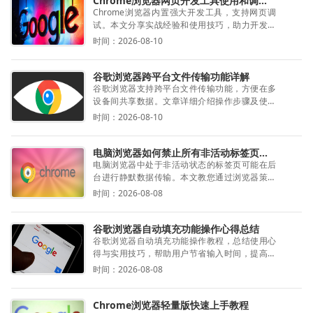
Chrome浏览器网页开发工具使用和调试实战分享
Chrome浏览器内置强大开发工具，支持网页调
试。本文分享实战经验和使用技巧，助力开发者
高效工作。
时间：2026-08-10
谷歌浏览器跨平台文件传输功能详解
谷歌浏览器支持跨平台文件传输功能，方便在多
设备间共享数据。文章详细介绍操作步骤及使用
技巧，提高传输效率。
时间：2026-08-10
电脑浏览器如何禁止所有非活动标签页在后台偷偷上传数据
电脑浏览器中处于非活动状态的标签页可能在后
台进行静默数据传输。本文教您通过浏览器策略
配置，彻底限制非活动页面的网络传输能力，防
时间：2026-08-08
止无关站点偷跑您的办公宽带资源，保障网络质
量。
谷歌浏览器自动填充功能操作心得总结
谷歌浏览器自动填充功能操作教程，总结使用心
得与实用技巧，帮助用户节省输入时间，提高操
作便捷性。
时间：2026-08-08
Chrome浏览器轻量版快速上手教程