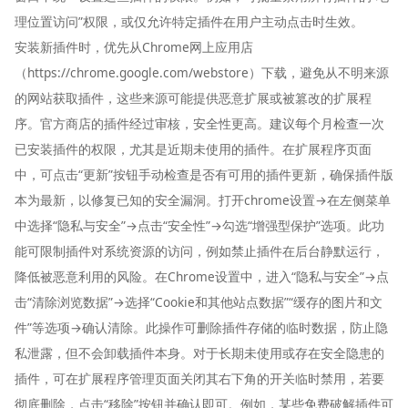
理位置访问”权限，或仅允许特定插件在用户主动点击时生效。
安装新插件时，优先从Chrome网上应用店
（https://chrome.google.com/webstore）下载，避免从不明来源
的网站获取插件，这些来源可能提供恶意扩展或被篡改的扩展程
序。官方商店的插件经过审核，安全性更高。建议每个月检查一次
已安装插件的权限，尤其是近期未使用的插件。在扩展程序页面
中，可点击“更新”按钮手动检查是否有可用的插件更新，确保插件版
本为最新，以修复已知的安全漏洞。打开chrome设置→在左侧菜单
中选择“隐私与安全”→点击“安全性”→勾选“增强型保护”选项。此功
能可限制插件对系统资源的访问，例如禁止插件在后台静默运行，
降低被恶意利用的风险。在Chrome设置中，进入“隐私与安全”→点
击“清除浏览数据”→选择“Cookie和其他站点数据”“缓存的图片和文
件”等选项→确认清除。此操作可删除插件存储的临时数据，防止隐
私泄露，但不会卸载插件本身。对于长期未使用或存在安全隐患的
插件，可在扩展程序管理页面关闭其右下角的开关临时禁用，若要
彻底删除，点击“移除”按钮并确认即可。例如，某些免费破解插件可