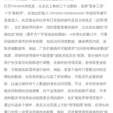
打开Chrome浏览器，点击右上角的三个点图标，选择“更多工具”
→“扩展程序”。在地址栏输入`chrome://extensions/`并按回车键可
直接进入。此页面会列出所有已安装的插件及其当前状态（启用/禁
用）。在扩展程序列表中，找到需要查看的插件，点击其右侧的“详
细信息”按钮（通常为“i”字母或齿轮图标）→在弹出的窗口中，可看
到该插件请求的所有权限，包括访问浏览数据、修改网页内容、读
取存储数据等。例如，广告拦截插件可能请求“访问所有网站的数据”
权限，而密码管理插件可能需要“读取浏览历史”权限。部分插件允许
用户在安装后对权限进行调整。在插件的详情页面，若有权更改权
限，可根据实际需求进行操作。例如，若某个插件只需要访问特定
网站的数据，但安装时默认勾选了所有网站，可取消不必要的授
权，以减少插件对个人数据的潜在访问范围。不过，并非所有插件
都支持权限的后续调整，对于这类插件，若对其权限不满意，可考
虑卸载并寻找类似但权限更合理的插件。在扩展程序管理页面中，
通过勾选多个插件，然后点击页面上方的“管理权限”按钮，在弹出的
窗口中统一设置这些插件的权限。例如，可批量禁用所有插件的“地