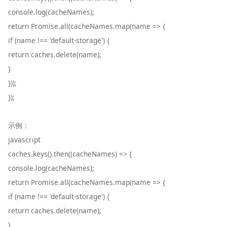
console.log(cacheNames);
return Promise.all(cacheNames.map(name => {
if (name !== 'default-storage') {
return caches.delete(name);
}
}));
});
示例：
javascript
caches.keys().then((cacheNames) => {
console.log(cacheNames);
return Promise.all(cacheNames.map(name => {
if (name !== 'default-storage') {
return caches.delete(name);
}