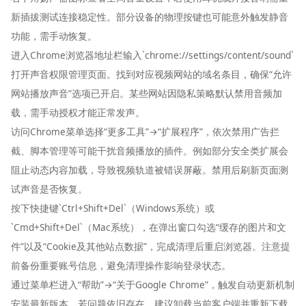
新插拔测试连接稳定性。部分设备的物理按键也可能意外触发静音
功能，需手动恢复。
进入Chrome浏览器地址栏输入`chrome://settings/content/sound`
打开声音权限管理页面。找到对应视频网站的域名条目，确保“允许
网站播放声音”选项已开启。某些网站因隐私策略默认禁用音频加
载，需手动授权才能正常发声。
访问Chrome菜单选择“更多工具”→“扩展程序”，依次禁用广告拦
截、脚本管理等可能干扰音频播放的插件。例如部分安全类扩展会
阻止动态内容加载，导致视频轨道被错误屏蔽。禁用后刷新页面测
试声音是否恢复。
按下快捷键`Ctrl+Shift+Del`（Windows系统）或
`Cmd+Shift+Del`（Mac系统），在弹出窗口勾选“缓存的图片和文
件”以及“Cookie及其他站点数据”，完成清理后重启浏览器。注意提
前备份重要账号信息，避免清理操作影响登录状态。
通过菜单栏进入“帮助”→“关于Google Chrome”，触发自动更新机制
安装最新版本。若问题依旧存在，建议卸载当前客户端并重新下载