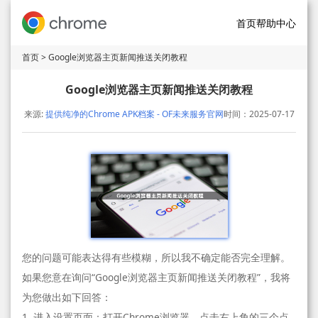
首页
帮助中心
首页
> Google浏览器主页新闻推送关闭教程
Google浏览器主页新闻推送关闭教程
来源:
提供纯净的Chrome APK档案 - OF未来服务官网
时间：2025-07-17
您的问题可能表达得有些模糊，所以我不确定能否完全理解。
如果您意在询问“Google浏览器主页新闻推送关闭教程”，我将
为您做出如下回答：
1. 进入设置页面：打开Chrome浏览器，点击右上角的三个点