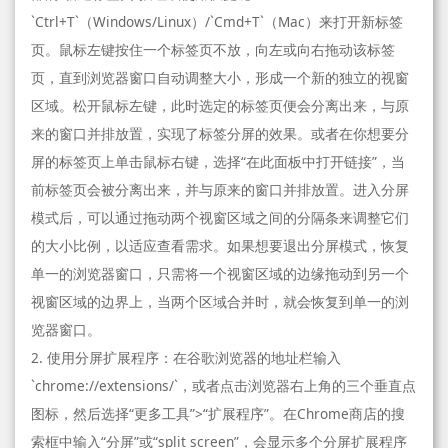
`Ctrl+T`（Windows/Linux）/`Cmd+T`（Mac）来打开新标签
页。鼠标左键按住一个标签页不放，向左或向右拖动该标签
页，直到浏览器窗口自动调整大小，形成一个新的独立的视窗
区域。松开鼠标左键，此时选定的标签页便会分离出来，与原
来的窗口并排放置，实现了标签分屏的效果。或者在你想要分
屏的标签页上单击鼠标右键，选择“在此面板中打开链接”，当
前标签页会被分离出来，并与原来的窗口并排放置。进入分屏
模式后，可以通过拖动两个视窗区域之间的分隔条来调整它们
的大小比例，以适应查看需求。如果想要退出分屏模式，恢复
单一的浏览器窗口，只需将一个视窗区域的边缘拖动到另一个
视窗区域的边界上，当两个区域合并时，就会恢复到单一的浏
览器窗口。
2. 使用分屏扩展程序：在谷歌浏览器的地址栏输入
`chrome://extensions/`，或者点击浏览器右上角的三个垂直点
图标，然后选择“更多工具”>“扩展程序”。在Chrome商店的搜
索框中输入“分屏”或“split screen”，会显示多个分屏扩展程序