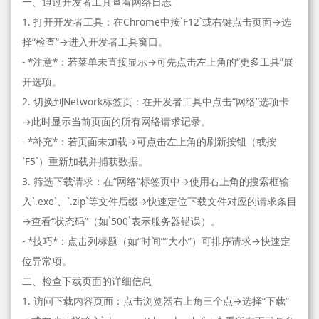
一、通过开发者工具查看网络日志
1. 打开开发者工具：在Chrome中按`F12`或右键点击页面→选
择“检查”→进入开发者工具窗口。
- *注意*：若菜单未直接显示→可先点击左上角的“更多工具”展
开选项。
2. 切换到Network标签页：在开发者工具中点击“网络”选项卡
→此时显示当前页面的所有网络请求记录。
- *补充*：若页面未加载→可点击左上角的刷新按钮（或按
`F5`）重新加载并捕获数据。
3. 筛选下载请求：在“网络”标签页中→使用右上角的搜索框输
入`.exe`、`.zip`等文件后缀→快速定位下载文件对应的请求条目
→查看“状态码”（如`500`表示服务器错误）。
- *技巧*：点击列标题（如“时间”“大小”）可排序请求→快速定
位异常项。
二、检查下载页面的详细信息
1. 访问下载内容页面：点击浏览器右上角三个点→选择“下载”