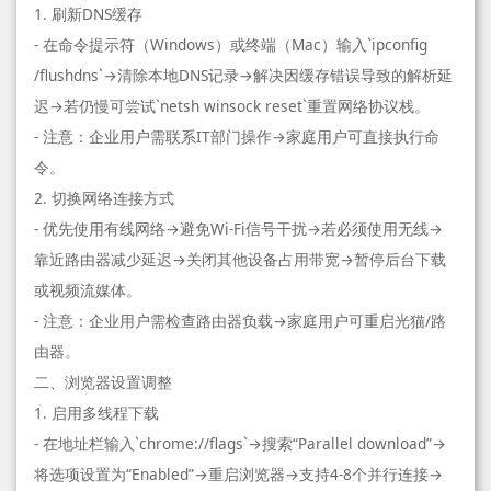
1. 刷新DNS缓存
- 在命令提示符（Windows）或终端（Mac）输入`ipconfig
/flushdns`→清除本地DNS记录→解决因缓存错误导致的解析延
迟→若仍慢可尝试`netsh winsock reset`重置网络协议栈。
- 注意：企业用户需联系IT部门操作→家庭用户可直接执行命
令。
2. 切换网络连接方式
- 优先使用有线网络→避免Wi-Fi信号干扰→若必须使用无线→
靠近路由器减少延迟→关闭其他设备占用带宽→暂停后台下载
或视频流媒体。
- 注意：企业用户需检查路由器负载→家庭用户可重启光猫/路
由器。
二、浏览器设置调整
1. 启用多线程下载
- 在地址栏输入`chrome://flags`→搜索“Parallel download”→
将选项设置为“Enabled”→重启浏览器→支持4-8个并行连接→