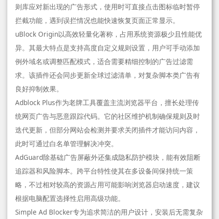
则库应对新出现的广告形式，使用时可直接点击图标临时暂停
拦截功能，遇到误拦情况也能快速恢复页面正常显示。
uBlock Origin以高效轻量化著称，占用系统资源极少且性能优
异。其最大特点是支持高度自定义规则设置，用户可手动添加
例外域名或调整匹配模式，适合需要精细控制的广告过滤需
求。该插件还会同步更新全球过滤清单，对复杂脚本类广告有
良好抑制效果。
Adblock Plus作为老牌工具覆盖主流浏览器平台，擅长处理传
统网页广告与恶意跟踪代码。它的社区维护机制确保规则及时
迭代更新，但部分网站会检测并要求关闭插件才能访问内容，
此时可通过白名单管理解决冲突。
AdGuard除基础广告屏蔽外还集成隐私防护模块，能有效阻断
追踪器和风险脚本。跨平台特性使其在多设备间保持统一策
略，不过相对较高的资源占用可能影响浏览器启动速度，建议
根据电脑配置选择性启用高级功能。
Simple Ad Blocker专为追求简洁的用户设计，安装后无需复杂