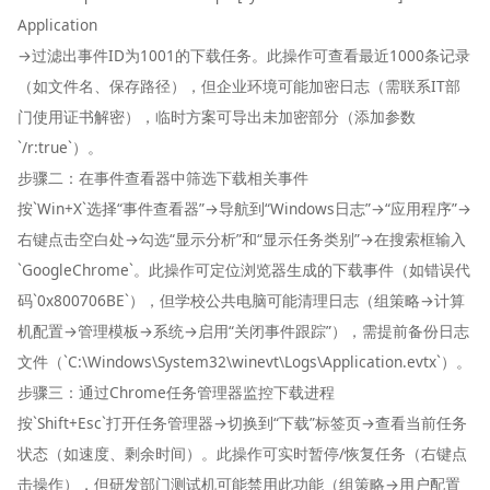
Application
→过滤出事件ID为1001的下载任务。此操作可查看最近1000条记录
（如文件名、保存路径），但企业环境可能加密日志（需联系IT部
门使用证书解密），临时方案可导出未加密部分（添加参数
`/r:true`）。
步骤二：在事件查看器中筛选下载相关事件
按`Win+X`选择“事件查看器”→导航到“Windows日志”→“应用程序”→
右键点击空白处→勾选“显示分析”和“显示任务类别”→在搜索框输入
`GoogleChrome`。此操作可定位浏览器生成的下载事件（如错误代
码`0x800706BE`），但学校公共电脑可能清理日志（组策略→计算
机配置→管理模板→系统→启用“关闭事件跟踪”），需提前备份日志
文件（`C:\Windows\System32\winevt\Logs\Application.evtx`）。
步骤三：通过Chrome任务管理器监控下载进程
按`Shift+Esc`打开任务管理器→切换到“下载”标签页→查看当前任务
状态（如速度、剩余时间）。此操作可实时暂停/恢复任务（右键点
击操作），但研发部门测试机可能禁用此功能（组策略→用户配置