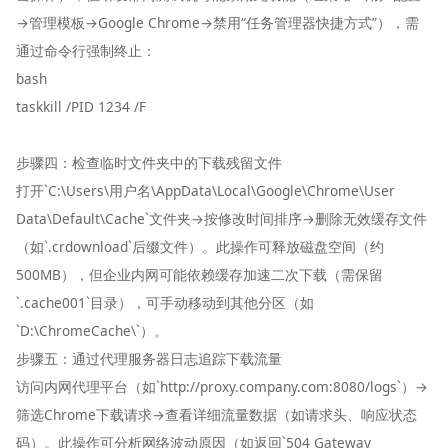
→管理模板→Google Chrome→禁用“任务管理器快捷方式”），需
通过命令行强制终止：
bash
taskkill /PID 1234 /F
步骤四：检查临时文件夹中的下载残留文件
打开`C:\Users\用户名\AppData\Local\Google\Chrome\User
Data\Default\Cache`文件夹→按修改时间排序→删除无效缓存文件
（如`.crdownload`后缀文件）。此操作可释放磁盘空间（约
500MB），但企业内网可能依赖缓存加速二次下载（需保留
`.cache001`目录），可手动移动到其他分区（如
`D:\ChromeCache\`）。
步骤五：通过代理服务器日志追踪下载流量
访问内网代理平台（如`http://proxy.company.com:8080/logs`）→
筛选Chrome下载请求→查看详细流量数据（如请求头、响应状态
码）。此操作可分析网络波动原因（如返回`504 Gateway