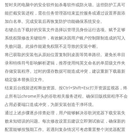
暂时关闭电脑中的安全软件如杀毒软件或防火墙。这些防护工具可
能拦截安装进程，需在任务管理器结束监控服务或通过设置界面添
加白名单。完成安装后再恢复防护功能确保系统安全。
右键点击下载好的安装文件选择以管理员身份运行选项。赋予足够
系统权限修改关键组件，有效解决因用户账户控制限制造成的写入
失败问题。此操作能避免权限不足导致的安装中断。
将已获取的安装包从原始位置复制到桌面等简单路径。避免长串目
录和特殊符号影响解析逻辑，推荐使用纯英文命名的单层级文件夹
存储安装程序。过时的缓存数据可能造成冲突，建议重新下载最新
稳定版本替换旧文件。
结束后台残留进程释放资源。按Ctrl+Shift+Esc打开资源监视器，终
止所有以chrome开头的谷歌相关服务进程。确保旧版残留程序不会
占用必要端口造成冲突，为新安装创造干净环境。
通过上述步骤逐步排查处理，用户能够解决谷歌浏览器下载安装失
败未知错误的问题。每次修改设置后建议立即测试验证，确保新的
配置能够按预期工作。若遇到复杂情况可考虑重置整个浏览器配置