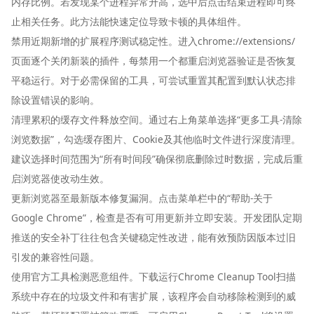
内存比例。若发现某个进程异常升高，选中后点击结束进程即可终
止相关任务。此方法能快速定位导致卡顿的具体组件。
禁用近期新增的扩展程序测试稳定性。进入chrome://extensions/
页面逐个关闭新装的插件，每禁用一个都重启浏览器验证是否恢复
平稳运行。对于必需保留的工具，可尝试重置其配置到默认状态排
除设置错误的影响。
清理累积的缓存文件释放空间。通过右上角菜单选择“更多工具-清除
浏览数据”，勾选缓存图片、Cookie及其他临时文件进行深度清理。
建议选择时间范围为“所有时间段”确保彻底删除过时数据，完成后重
启浏览器使改动生效。
更新浏览器至最新版本修复漏洞。点击菜单栏中的“帮助-关于
Google Chrome”，检查是否有可用更新并立即安装。开发团队定期
推送的安全补丁往往包含关键稳定性改进，能有效预防因版本过旧
引发的兼容性问题。
使用官方工具检测恶意组件。下载运行Chrome Cleanup Tool扫描
系统中存在的垃圾文件和有害扩展，该程序会自动移除检测到的威