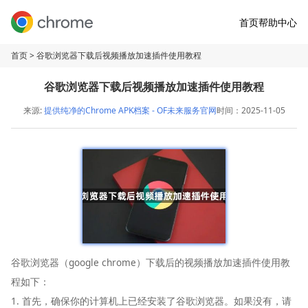
首页
帮助中心
首页
> 谷歌浏览器下载后视频播放加速插件使用教程
谷歌浏览器下载后视频播放加速插件使用教程
来源:
提供纯净的Chrome APK档案 - OF未来服务官网
时间：2025-11-05
谷歌浏览器（google chrome）下载后的视频播放加速插件使用教
程如下：
1. 首先，确保你的计算机上已经安装了谷歌浏览器。如果没有，请