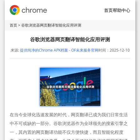
首页
帮助中心
首页
> 谷歌浏览器网页翻译智能化应用评测
谷歌浏览器网页翻译智能化应用评测
来源:
提供纯净的Chrome APK档案 - OF未来服务官网
时间：2025-12-10
在当今全球化迅速发展的时代，网页翻译已成为我们日常生活
中不可或缺的一部分。谷歌浏览器作为全球领先的搜索引擎之
一，其内置的网页翻译功能不仅方便快捷，而且智能化程度