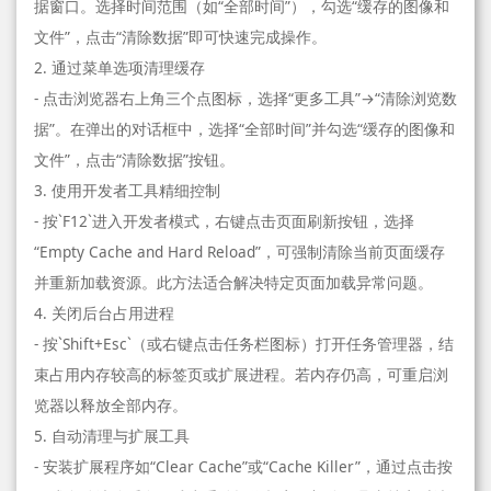
据窗口。选择时间范围（如“全部时间”），勾选“缓存的图像和
文件”，点击“清除数据”即可快速完成操作。
2. 通过菜单选项清理缓存
- 点击浏览器右上角三个点图标，选择“更多工具”→“清除浏览数
据”。在弹出的对话框中，选择“全部时间”并勾选“缓存的图像和
文件”，点击“清除数据”按钮。
3. 使用开发者工具精细控制
- 按`F12`进入开发者模式，右键点击页面刷新按钮，选择
“Empty Cache and Hard Reload”，可强制清除当前页面缓存
并重新加载资源。此方法适合解决特定页面加载异常问题。
4. 关闭后台占用进程
- 按`Shift+Esc`（或右键点击任务栏图标）打开任务管理器，结
束占用内存较高的标签页或扩展进程。若内存仍高，可重启浏
览器以释放全部内存。
5. 自动清理与扩展工具
- 安装扩展程序如“Clear Cache”或“Cache Killer”，通过点击按