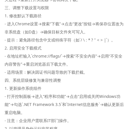
三、调整下载设置与权限
1. 修改默认下载路径
- 进入Chrome设置→搜索“下载”→点击“更改”按钮→将保存位置改为
非系统盘（如D盘）→确保目标文件夹可写入。
- 提示：避免路径包含中文或特殊字符（如`/ \ : * ? " < > |`）。
2. 启用安全下载模式
- 在地址栏输入`chrome://flags/`→搜索“不安全内容”→启用“不安全
内容警告”→重启浏览器后下载文件。
- 适用场景：解决因证书问题导致的下载拦截。
四、系统层级修复与兼容性调整
1. 更新操作系统组件
- 打开控制面板→进入“程序和功能”→点击“启用或关闭Windows功
能”→勾选`.NET Framework 3.5`和`Internet信息服务`→确认更新后
重启电脑。
- 注意：企业用户需联系IT部门操作。
2. 以管理员身份运行安装程序