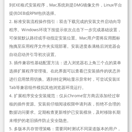
到EXE格式安装程序，Mac系统则是DMG镜像文件，Linux平台
提供DEB或RPM包供选择。
2. 标准安装流程操作指引：双击下载完成的安装文件启动向导
程序。Windows环境下按提示依次点击下一步完成基础设置，
可保留默认路径或手动指定安装位置。Mac用户需将应用图标
拖拽至应用程序文件夹实现部署。安装进度条满格后浏览器会
自动启动并引导初次设置。
3. 插件兼容性基础配置方法：进入浏览器右上角三个点的菜单
选择扩展程序管理项。在此界面可以查看已安装插件的状态并
进行启用禁用切换。遇到特定网站显示异常时，可尝试安装IE
Tab等兼容组件模拟其他浏览器环境运行。
4. 扩展程序安全安装规范：仅从Chrome官方商店添加经过审
核的插件资源。安装前仔细阅读权限申请列表，拒绝不合理的
数据访问要求。定期检查更新维护已安装模块，及时移除长期
未维护的老旧插件防止安全隐患。
5. 多版本共存管理策略：需要同时测试不同渠道版本的用户，