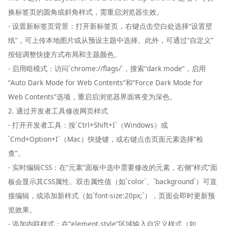
换标签页的圆角或斜角样式，需重启浏览器生效。
- 设置新标签页背景：打开新标签页，右键点击空白处选择“设置壁
纸”，可上传本地图片或从预设主题中选择。此外，可通过“自定义”
按钮调整快捷方式布局和主题颜色。
- 启用暗模式：访问`chrome://flags/`，搜索“dark mode”，启用
“Auto Dark Mode for Web Contents”和“Force Dark Mode for
Web Contents”选项，重启后浏览器界面将变为深色。
2. 通过开发者工具修改网页样式
- 打开开发者工具：按`Ctrl+Shift+I`（Windows）或
`Cmd+Option+I`（Mac）快捷键，或右键点击页面元素选择“检
查”。
- 实时编辑CSS：在“元素”面板中选中需要修改的元素，右侧“样式”面
板会显示其CSS属性。双击属性值（如`color`、`background`）可直
接编辑，或添加新样式（如`font-size:20px;`），页面会即时更新预
览效果。
- 添加内联样式：在“element.style”区域输入自定义样式（如