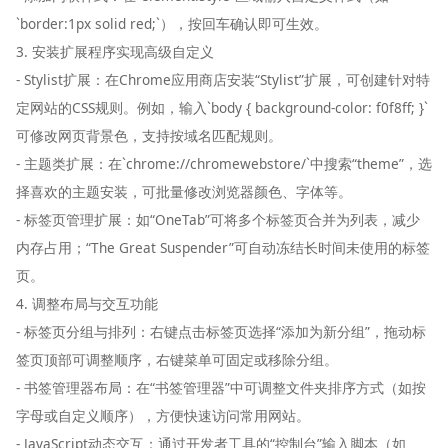
`border:1px solid red;`），按回车确认即可生效。
3. 安装扩展程序实现高级自定义
- Stylist扩展：在Chrome应用商店安装“Stylist”扩展，可创建针对特
定网站的CSS规则。例如，输入`body { background-color: f0f8ff; }`
可修改网页背景色，支持按域名匹配规则。
- 主题类扩展：在`chrome://chromewebstore/`中搜索“theme”，选
择喜欢的主题安装，可批量修改浏览器颜色、字体等。
- 标签页管理扩展：如“OneTab”可将多个标签页合并为列表，减少
内存占用；“The Great Suspender”可自动冻结长时间未使用的标签
页。
4. 调整布局与交互功能
- 标签页分组与排列：右键点击标签页选择“添加为新分组”，拖动标
签页顶部可调整顺序，右键菜单可固定或移除分组。
- 书签管理器布局：在“书签管理器”中可调整文件夹排序方式（如按
字母或自定义顺序），方便快速访问常用网站。
- JavaScript动态交互：通过开发者工具的“控制台”输入脚本（如