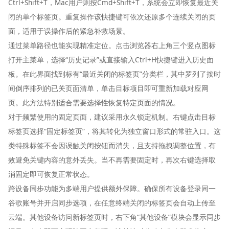
Ctrl+Shift+T，Mac用户则按Cmd+Shift+T，系统会立即恢复最近关
闭的单个标签页。重复操作该快捷键可依次还原多个连续关闭的页
面，适用于误操作后的紧急补救场景。
通过菜单路径也能实现精准定位。点击浏览器右上角三个竖点图标
打开主菜单，选择“历史记录”或直接输入Ctrl+H快捷键进入历史面
板。在此界面找到标有“最近关闭的标签页”分类栏，其中罗列了按时
间倒序排列的已关页面清单，单击目标项目即可重新加载对应网
页。此方法特别适合需要选择性恢复特定页面的情况。
对于频繁使用的固定页面，建议采用永久锁定机制。右键点击目标
标签页选择“固定标签页”，将其转化为独立窗口形式的常驻入口。这
类特殊标签不会因误触关闭按钮而消失，且支持拖拽调整位置，有
效避免关键内容的意外丢失。当不再需要固定时，再次右键选择取
消固定即可恢复正常状态。
跨设备同步功能为多端用户提供额外保障。确保所有设备登录同一
谷歌账号并开启同步选项，在任意终端关闭的标签页会自动上传至
云端。其他设备访问新标签页时，右下角“其他设备”模块会显示同步