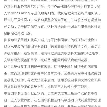
通过运行服务管理启动组件。按下Win+R组合键打开运行窗口，输
入services.msc命令进入服务列表。找到谷歌浏览器相关服务项，
双击打开属性面板，将启动类型设置为手动，并将服务状态调整为
已启动，点击确定保存设置。这种方法适用于因后台服务未运行导
致的启动失败问题。
彻底卸载后重新安装客户端。打开控制面板中的程序和功能模块，
找到已安装的谷歌浏览器条目，选择卸载并清除残留文件。重启计
算机后重新下载安装包，注意根据系统类型选择32位或64位版本，
安装时避免覆盖旧目录，完成基础配置后尝试启动浏览器。
使用系统修复工具扫描干扰因素。运行安全软件进行全面病毒查
杀，重点清理临时文件夹中的异常文件。某些恶意程序可能篡改浏
览器核心组件，导致无法正常启动。使用系统自带的文件检查工具
扫描并修复受损的系统文件，排除第三方软件冲突可能性。
重置浏览器设置为默认状态。点击浏览器右上角三个点的菜单按
钮，进入设置界面。在左侧导航栏选择高级选项，找到重置并清理
板块，点击将设置还原为原始默认值按钮。此操作会撤销所有自定