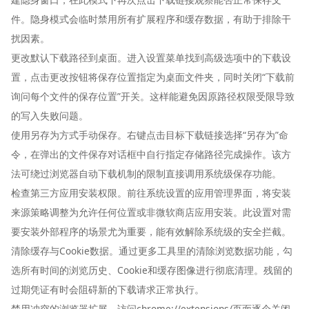
件。隐身模式会临时禁用所有扩展程序和缓存数据，有助于排除干
扰因素。
更改默认下载路径到桌面。进入设置菜单找到高级选项中的下载设
置，点击更改按钮将保存位置指定为桌面文件夹，同时关闭“下载前
询问每个文件的保存位置”开关。这样能避免因原路径权限受限导致
的写入失败问题。
使用另存为方式手动保存。右键点击目标下载链接选择“另存为”命
令，在弹出的文件保存对话框中自行指定存储路径完成操作。该方
法可绕过浏览器自动下载机制的限制直接调用系统级保存功能。
检查第三方应用安装权限。前往系统设置的应用管理界面，将安装
来源策略调整为允许任何位置或非微软商店应用安装。此设置对需
要安装外部程序的场景尤为重要，能有效解除系统级的安全拦截。
清除缓存与Cookie数据。通过更多工具里的清除浏览数据功能，勾
选所有时间的浏览历史、Cookie和缓存图像进行彻底清理。残留的
过期凭证有时会阻碍新的下载请求正常执行。
禁用冲突的浏览器扩展。访问chrome://extensions/页面逐个关闭