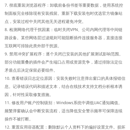
7. 彻底重装浏览器程序：卸载前备份书签等重要数据，使用系统控
制面板完全移除现有安装残留。重新下载安装包时优选官方镜像站
点，安装过程中关闭其他无关进程避免冲突。
8. 检测网络代理干扰因素：临时关闭VPN、公司内网代理等中间链
路设备。某些网络层过滤规则可能阻断插件连接服务器，直接连接
互联网可排除此类外部干扰源。
9. 禁用冲突扩展程序：逐个关闭已安装的其他扩展测试影响范围。
部分功能重叠的插件会产生端口占用或资源竞争，通过排除法定位
矛盾点后决定保留必要组件。
10. 查看错误日志定位原因：安装失败时注意弹出窗口的具体报错信
息。记录错误代码和描述文本，结合在线技术支持文档分析根本诱
因，针对性采取修复措施。
11. 修改用户账户控制级别：Windows系统中调低UAC通知阈值。
频繁弹窗确认会中断安装流程，适当降低安全警示频率可保障连续
操作不被打断。
12. 重置应用容器配置：删除默认个人资料下的偏好设置文件。损坏