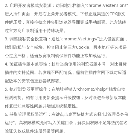
2. 启用开发者模式安装源：访问地址栏输入“chrome://extensions”
进入插件页面，开启右上角开发者模式。下载正规渠道的CRX源文
件解压后，直接拖拽文件夹到浏览器界面完成手动部署。此方法绕
过官方商店限制适用于特殊场景。
3. 调整隐私安全设置项：通过“chrome://settings/”进入设置页面，
找到隐私与安全板块。检查阻止第三方Cookie、脚本执行等选项是
否过度严格，适当放宽限制确保插件功能正常加载运行。
4. 验证插件版本兼容性：核对当前使用的浏览器版本号，对比目标
插件的支持范围。若发现不匹配情况，需前往插件官网下载对应适
配版本的安装包重新尝试部署。
5. 执行浏览器更新操作：在地址栏键入“chrome://help/”触发自动
检测机制。如有可用更新会提示升级按钮，及时跟进至最新版本能
修复已知兼容性问题并增强系统稳定性。
6. 获取管理员权限运行：右键点击桌面快捷方式选择“以管理员身份
运行”。高权限模式允许写入关键目录，解决因权限不足导致的签名
验证失败或组件注册异常等问题。