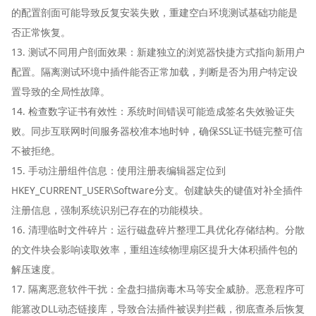
的配置剖面可能导致反复安装失败，重建空白环境测试基础功能是
否正常恢复。
13. 测试不同用户剖面效果：新建独立的浏览器快捷方式指向新用户
配置。隔离测试环境中插件能否正常加载，判断是否为用户特定设
置导致的全局性故障。
14. 检查数字证书有效性：系统时间错误可能造成签名失效验证失
败。同步互联网时间服务器校准本地时钟，确保SSL证书链完整可信
不被拒绝。
15. 手动注册组件信息：使用注册表编辑器定位到
HKEY_CURRENT_USER\Software分支。创建缺失的键值对补全插件
注册信息，强制系统识别已存在的功能模块。
16. 清理临时文件碎片：运行磁盘碎片整理工具优化存储结构。分散
的文件块会影响读取效率，重组连续物理扇区提升大体积插件包的
解压速度。
17. 隔离恶意软件干扰：全盘扫描病毒木马等安全威胁。恶意程序可
能篡改DLL动态链接库，导致合法插件被误判拦截，彻底查杀后恢复