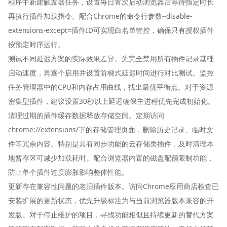
程序中新建触发器任务，设置每日首次启动浏览器后等待指定时长
再执行插件加载指令。配合Chrome的命令行参数--disable-
extensions-except=插件ID可实现白名单管控，确保只有授权插件
按预定时序运行。
测试不同延迟方案的实际效果差异。先完全禁用所有插件记录基础
启动速度，再逐个启用并设置阶梯式延迟时间进行对比测试。监控
任务管理器中的CPU和内存占用曲线，找出最优平衡点。对于资源
密集型插件，建议设置30秒以上延迟确保主进程优先完成初始化。
清理过期的插件缓存数据释放存储空间。定期访问
chrome://extensions/下的存储管理页面，删除历史记录、临时文
件等冗余内容。特别是具有同步功能的云存储类插件，及时清理本
地暂存区可减少加载耗时。配合浏览器内置的磁盘配额限制功能，
防止单个插件过度膨胀影响整体性能。
更新存在兼容性问题的老旧插件版本。访问Chrome应用商店检查已
安装扩展的更新状态，优先升级标注为与当前浏览器版本兼容的开
发版。对于停止维护的项目，寻找功能相似且持续更新的替代方案