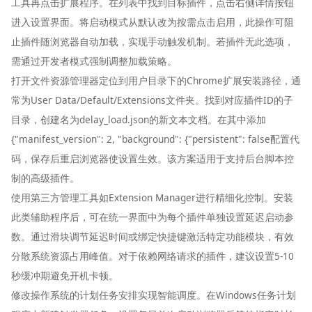
工具再点击扩展程序。在列表中找到目标插件，点击右侧详情按钮
进入设置界面。将启动模式从默认改为按需点击启用，此操作可阻
止插件随浏览器自动加载，实现手动触发机制。若插件无此选项，
需通过开发者模式强制调整加载策略。
打开文件资源管理器定位到用户目录下的Chrome扩展安装路径，通
常为User Data/Default/Extensions文件夹。找到对应插件ID的子
目录，创建名为delay_load.json的新文本文档。在其中添加
{"manifest_version": 2, "background": {"persistent": false配置代
码，保存后重启浏览器使设置生效。该方案适用于支持后台脚本控
制的高级插件。
使用第三方管理工具如Extension Manager进行精细化控制。安装
此类辅助程序后，可在统一界面中为每个插件单独设置延迟启动参
数。通过滑块调节延迟时间或绑定快捷键激活特定功能模块，有效
分散系统资源占用峰值。对于依赖网络请求的插件，建议设置5-10
秒缓冲期避免开机卡顿。
修改操作系统的计划任务安排实现智能调度。在Windows任务计划