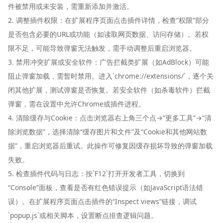
件被禁用或未安装，需重新添加并激活。
2. 调整插件权限：在扩展程序页面点击插件详情，检查“权限”部分
是否包含必要的URL或功能（如读取网页数据、访问存储）。若权
限不足，可能导致弹窗无法触发，需手动调整后重启浏览器。
3. 禁用冲突扩展或安全软件：广告拦截类扩展（如AdBlock）可能
阻止弹窗加载，需暂时禁用。进入`chrome://extensions/`，逐个关
闭其他扩展，测试弹窗是否恢复。若安全软件（如杀毒软件）拦截
弹窗，需在设置中允许Chrome或插件进程。
4. 清除缓存与Cookie：点击浏览器右上角三个点→“更多工具”→“清
除浏览数据”，选择清除“缓存图片和文件”及“Cookie和其他网站数
据”，重启浏览器后重试。此操作可修复因缓存损坏导致的弹窗加载
失败。
5. 检查插件代码与日志：按`F12`打开开发者工具，切换到
“Console”面板，查看是否有红色错误提示（如JavaScript语法错
误）。在扩展程序页面点击插件的“Inspect views”链接，调试
`popup.js`或相关脚本，设置断点排查逻辑问题。