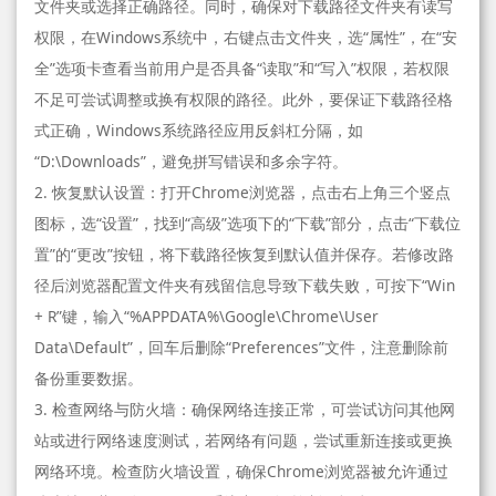
文件夹或选择正确路径。同时，确保对下载路径文件夹有读写
权限，在Windows系统中，右键点击文件夹，选“属性”，在“安
全”选项卡查看当前用户是否具备“读取”和“写入”权限，若权限
不足可尝试调整或换有权限的路径。此外，要保证下载路径格
式正确，Windows系统路径应用反斜杠分隔，如
“D:\Downloads”，避免拼写错误和多余字符。
2. 恢复默认设置：打开Chrome浏览器，点击右上角三个竖点
图标，选“设置”，找到“高级”选项下的“下载”部分，点击“下载位
置”的“更改”按钮，将下载路径恢复到默认值并保存。若修改路
径后浏览器配置文件夹有残留信息导致下载失败，可按下“Win
+ R”键，输入“%APPDATA%\Google\Chrome\User
Data\Default”，回车后删除“Preferences”文件，注意删除前
备份重要数据。
3. 检查网络与防火墙：确保网络连接正常，可尝试访问其他网
站或进行网络速度测试，若网络有问题，尝试重新连接或更换
网络环境。检查防火墙设置，确保Chrome浏览器被允许通过