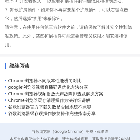
程序”>“开发者模式”，以查看扩展插件的详细信息和控制选项。
7. 卸载扩展插件：如果你不再需要某个扩展插件，可以右键点击
它，然后选择“禁用”来移除它。
请注意，在使用任何第三方软件之前，请确保你了解其安全性和隐
私政策。此外，某些扩展插件可能需要管理员权限才能安装和使
用。
继续阅读
Chrome浏览器不同版本性能横向对比
google浏览器视频直播延迟优化方法分享
Chrome浏览器视频播放无声故障排查及解决方案
Chrome浏览器缓存清理操作方法详细讲解
谷歌浏览器官方下载失败是否因系统不兼容
谷歌浏览器缓存误操作恢复操作完整指南分享
谷歌浏览器（Google Chrome）免费下载渠道
本平台内容仅供个人学习参考，请勿传播或商用。获取资源后请于24小时