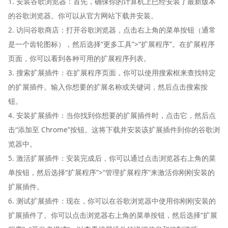
1. 安装谷歌浏览器：首先，确保你的计算机上已经安装了最新版本
的谷歌浏览器。你可以从官方网站下载并安装。
2. 访问谷歌商店：打开谷歌浏览器，点击右上角的菜单按钮（通常
是一个齿轮图标），然后选择“更多工具”>“扩展程序”。在扩展程序
页面，你可以看到各种可用的扩展程序列表。
3. 搜索扩展插件：在扩展程序页面，你可以使用搜索框来查找特定
的扩展插件。输入你想要的扩展名称或关键词，然后点击搜索按
钮。
4. 安装扩展插件：当你找到你想要的扩展插件时，点击它，然后点
击“添加至 Chrome”按钮。这将下载并安装该扩展插件到你的谷歌浏
览器中。
5. 激活扩展插件：安装完成后，你可以通过点击浏览器右上角的菜
单按钮，然后选择“扩展程序”>“管理扩展程序”来激活你刚刚安装的
扩展插件。
6. 测试扩展插件：现在，你可以在谷歌浏览器中使用你刚刚安装的
扩展插件了。你可以点击浏览器右上角的菜单按钮，然后选择“扩展