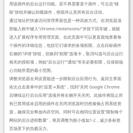
用该插件的后台运行功能。若不再需要某个插件，可点击“移
除”按钮并确认卸载操作，彻底停止其所有后台活动。
通过地址栏快速访问管理界面也是一种高效方式。在浏览器顶
部输入框中键入“chrome://extensions/”并按下回车键，就能
进入扩展程序专用管理页面。在此页面中可以更直观地查看每
个插件的详细信息，包括它们请求的各项权限。点击目标插件
右侧的“详情”按钮，切换到“权限”选项卡，取消勾选与后台运行
相关的授权项，例如“后台运行”“通知”等非必要权限，仅保留核
心功能所需的最小范围。
调整浏览器全局设置能进一步限制后台应用行为。返回主界面
依次点击菜单中的“设置→系统”，找到“关闭 Google Chrome
后继续运行后台应用”选项并将右侧开关关闭。此操作将阻止所
有已禁用或未启用的插件在关闭浏览器时仍然偷偷占用系统资
源，确保完全释放内存空间。同时可在相同位置设置“限制每个
网站的后台进程数量”，将其调整为较小值如1-2，减少多标签
页场景下的负载压力。