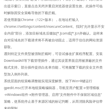
出提示窗口，直接点击关闭并重启浏览器使设置生效。此操作可临
时解除因安全策略导致的下载拦截。
若使用新版Chrome（122+版本），在地址栏输入
chrome://settings/content/insecureContent。找到“允许显示不安
全内容”部分，添加目标域名后缀如[*.]com或[*.]cn并确认。这样来
自对应域名的下载请求将不再被自动阻止，适用于信任的网站资源
获取。
遇到特定文件类型被强制拦截时，可尝试修改扩展程序配置。安装
DownloadAll等下载管理插件，通过其设置界面启用被屏蔽的文件
格式支持。部分插件提供白名单功能，可将频繁下载的安全文件类
型加入例外列表。
系统层面的组策略调整能实现深度解禁。按下Win+R键运行
gpedit.msc打开本地组策略编辑器，导航至用户配置→管理模板
→Windows组件→附件管理器。启用“文件附件中不保留区域信息”
策略，使系统停止基于来源区域的标记判断，从而消除风险评估带
来的限制。