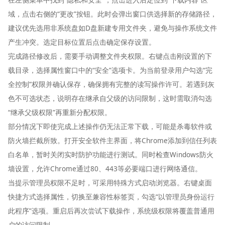
域，点击右侧的“更改”按钮。此时会弹出窗口供选择新的存储路径，
建议优先选用非系统盘如D盘新建专用文件夹，避免与操作系统文件
产生冲突。选定目标位置后点击确定保存设置。
完成路径修改后，需要手动调整文件夹权限。右键点击刚设置的下
载目录，选择属性窗口中的“安全”选项卡。为当前登录用户勾选“完
全控制”权限并确认保存，确保拥有完整的读写操作许可。若遇到灰
色不可选状态，说明存在继承自父级的访问限制，这时需取消勾选
“继承父级权限”再重新分配权限。
部分情况下即使完成上述操作仍无法正常下载，可能是杀毒软件或
防火墙拦截所致。打开安全软件主界面，将Chrome添加到信任列表
白名单，暂时关闭实时防护功能进行测试。同时检查Windows防火
墙设置，允许Chrome通过80、443等必要端口进行网络通信。
当提示管理员权限不足时，可采用特殊方式启动浏览器。右键桌面
快捷方式选择属性，切换至兼容性标签页，勾选“以管理员身份运行
此程序”选项。重启后再次尝试下载操作，系统级权限将覆盖普通用
户的访问限制。