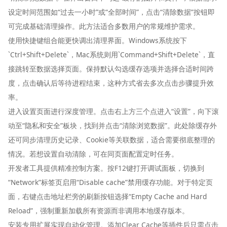
设定时间范围如“过去一小时”或“全部时间”，点击“清除数据”按钮即
可完成基础清理操作。此方法适合多数用户的常规维护需求。
使用快捷键组合能更快调出清理界面。Windows系统按下
`Ctrl+Shift+Delete`，Mac系统则用`Command+Shift+Delete`，直
接跳转至数据选择页面。保持默认勾选缓存选项并选择合适时间跨
度，点击确认后等待进程结束，这种方式省去多次点击步骤提升效
率。
进入设置页面进行深度管理。点击右上方三个点进入“设置”，向下滚
动至“隐私和安全”板块，找到并点击“清除浏览数据”。此处除缓存外
还可同步清理历史记录、Cookie等关联数据，适合需要彻底整理的
情况。若想设置自动清除，可在同页面配置定时任务。
开发者工具提供精准控制方案。按F12键打开调试面板，切换到
“Network”标签页启用“Disable cache”禁用缓存功能。对于特定页
面，右键点击地址栏旁的刷新按钮选择“Empty Cache and Hard
Reload”，强制重新加载所有资源而非调用本地缓存版本。
安装专用扩展实现自动化管理。添加Clear Cache等插件后只需点击